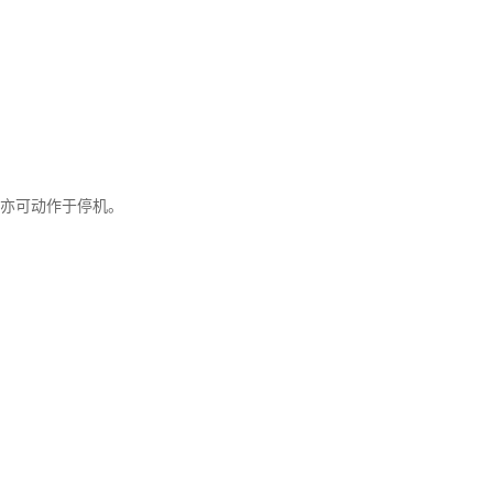
，亦可动作于停机。
发电机产生故障的外部原因