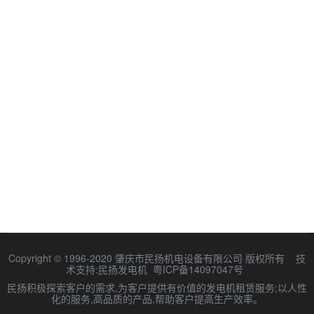
Copyright © 1996-2020 肇庆市民扬机电设备有限公司 版权所有
技
术支持:
民扬发电机
粤ICP备14097047号
民扬积极探索客户的需求,为客户提供有价值的发电机租赁服务;以人性
化的服务,高品质的产品,帮助客户提高生产效率。